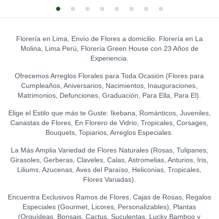
S/
39.00
LA IBÉRICA PASTILLAS DE
GLOBO HELIO - FELIZ
CHOCOLATE CON LECHE
CUMPLEAÑOS (GRANDE)
0
0
TOPPER WELCOME
(150 GR.)
S/
20.00
0
LEON DE PELUCHE
S/
12.00
S/
21.50
(GRANDE)
0
Florería en Lima, Envío de Flores a domicilio. Florería en La
GLOBO HELIO - I LOVE YOU
S/
120.00
Molina, Lima Perú, Florería Green House con 23 Años de
LA IBÉRICA PASTILLAS DE
(GRANDE)
0
TOPPER HAPPY BIRTHDAY
Experiencia.
CHOCOLATE FONDANT
S/
20.00
(FLORES)
0
0
(150 GR.)
S/
15.00
Ofrecemos Arreglos Florales para Toda Ocasión (Flores para
S/
21.50
Cumpleaños, Aniversarios, Nacimientos, Inauguraciones,
TOPPER FELIZ
Matrimonios, Defunciones, Graduación, Para Ella, Para El).
ANIVERSARIO
0
Elige el Estilo que más te Guste: Ikebana, Románticos, Juveniles,
S/
15.00
Canastas de Flores, En Florero de Vidrio, Tropicales, Corsages,
Bouquets, Topiarios, Arreglos Especiales.
TOPPER ACRÍLICO - FELIZ
DÍA
0
La Más Amplia Variedad de Flores Naturales (Rosas, Tulipanes,
S/
15.00
Girasoles, Gerberas, Claveles, Calas, Astromelias, Anturios, Iris,
Liliums, Azucenas, Aves del Paraíso, Heliconias, Tropicales,
TOPPER ACRÍLICO - I LOVE
Flores Variadas).
YOU
0
S/
18.00
Encuentra Exclusivos Ramos de Flores, Cajas de Rosas, Regalos
Especiales (Gourmet, Licores, Personalizables), Plantas
TOPPER ACRÍLICO - TE
(Orquídeas, Bonsais, Cactus, Suculentas, Lucky Bamboo y