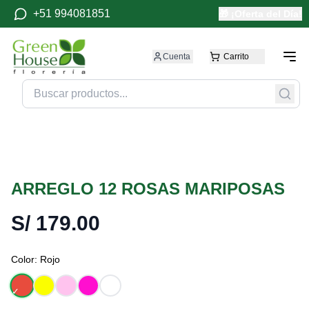
+51 994081851
🎁 ¡Oferta del Día!
Cuenta
Carrito
ARREGLO 12 ROSAS MARIPOSAS
S/
179.00
Color:
Rojo
✓