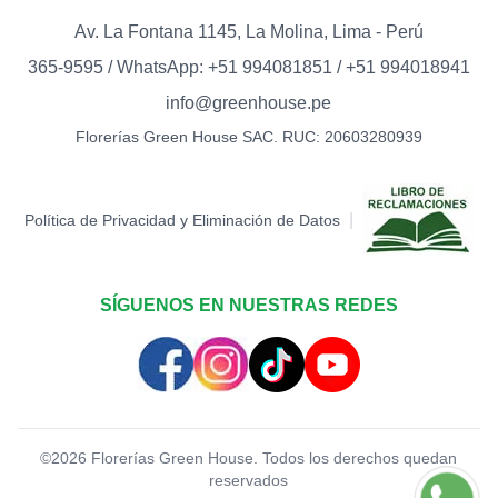
Av. La Fontana 1145, La Molina, Lima - Perú
TOPPER FELIZ DÍA
0
365-9595 / WhatsApp: +51 994081851 / +51 994018941
S/
12.00
info@greenhouse.pe
TOPPER HAPPY BIRTHDAY
Florerías Green House SAC. RUC: 20603280939
(BIGOTE)
0
S/
15.00
TOPPER LOVE -
|
Política de Privacidad y Eliminación de Datos
CORAZONES (DORADO)
0
S/
12.00
TOPPER LOVE -
SÍGUENOS EN NUESTRAS REDES
CORAZONES (ROJO)
0
S/
12.00
TOPPER MARIPOSA
0
S/
12.00
©
2026
Florerías Green House. Todos los derechos quedan
reservados