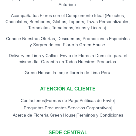
AMO
0
Anturios).
S/
15.00
Acompaña tus Flores con el Complemento Ideal (Peluches,
Chocolates, Bombones, Globos, Toppers, Tazas Personalizables,
TOPPER CONGRATS
0
Termolatas, Tomatodos, Vinos y Licores).
S/
12.00
Conoce Nuestras Ofertas, Descuentos, Promociones Especiales
y Sorprende con Florería Green House.
TOPPER EXITOS
0
S/
12.00
Delivery en Lima y Callao. Envío de Flores a Domicilio para el
mismo día. Garantía en Todos Nuestros Productos.
TOPPER FELICIDADES
Green House, la mejor florería de Lima Perú.
0
S/
12.00
ATENCIÓN AL CLIENTE
TOPPER FELIZ
CUMPLEAÑOS (ESPECIAL)
0
Contáctenos
Formas de Pago
Políticas de Envío
|
|
|
S/
18.00
Preguntas Frecuentes
Servicios Corporativos
|
|
Acerca de Florería Green House
Términos y Condiciones
|
TOPPER FELIZ
CUMPLEAÑOS
0
(ESTRELLAS)
SEDE CENTRAL
S/
15.00