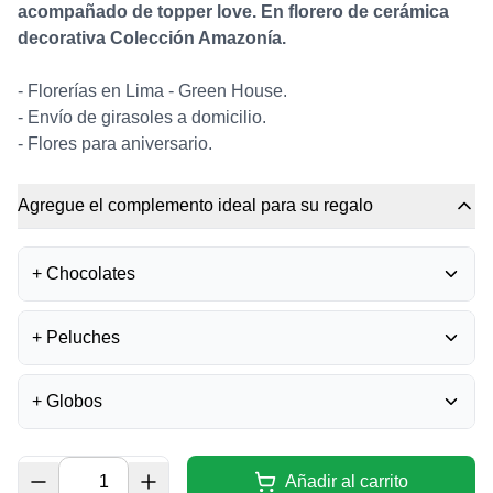
acompañado de topper love. En florero de cerámica
decorativa Colección Amazonía.
- Florerías en Lima - Green House.
- Envío de girasoles a domicilio.
- Flores para aniversario.
Agregue el complemento ideal para su regalo
+
Chocolates
BOMBONES FERRERO
+
Peluches
ROCHER
0
S/
35.50
+
Globos
UNICORNIO DE PELUCHE
0
BOMBONES LA IBÉRICA -
S/
37.00
MIXTURA
0
GLOBO FELIZ
S/
40.00
CUMPLEAÑOS - GRANDE
Añadir al carrito
0