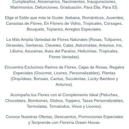
Cumpleaños, Aniversarios, Nacimientos, Inauguraciones,
CHOCOLATE FONDANT
Matrimonios, Defunciones, Graduación, Para Ella, Para El).
0
(150 GR.)
S/
21.50
Elige el Estilo que más te Guste: Ikebana, Románticos, Juveniles,
Canastas de Flores, En Florero de Vidrio, Tropicales, Corsages,
Bouquets, Topiarios, Arreglos Especiales.
La Más Amplia Variedad de Flores Naturales (Rosas, Tulipanes,
Girasoles, Gerberas, Claveles, Calas, Astromelias, Anturios, Iris,
Liliums, Azucenas, Aves del Paraíso, Heliconias, Tropicales,
Flores Variadas).
Encuentra Exclusivos Ramos de Flores, Cajas de Rosas, Regalos
Especiales (Gourmet, Licores, Personalizables), Plantas
(Orquídeas, Bonsais, Cactus, Suculentas, Lucky Bamboo y
Anturios).
Acompaña tus Flores con el Complemento Ideal (Peluches,
Chocolates, Bombones, Globos, Toppers, Tazas Personalizables,
Termolatas, Tomatodos, Vinos y Licores).
Conoce Nuestras Ofertas, Descuentos, Promociones Especiales
y Sorprende con Florería Green House.